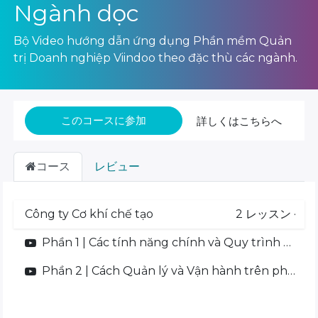
Ngành dọc
Bộ Video hướng dẫn ứng dụng Phần mềm Quản
trị Doanh nghiệp Viindoo theo đặc thù các ngành.
このコースに参加
詳しくはこちらへ
コース
レビュー
Công ty Cơ khí chế tạo
2
レッスン
·
Phần 1 | Các tính năng chính và Quy trình quản lý trên Phần mềm
Phần 2 | Cách Quản lý và Vận hành trên phần mềm Viindoo